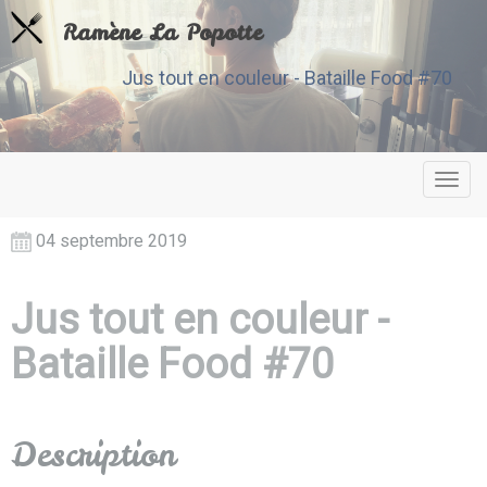
Ramène La Popotte
Jus tout en couleur - Bataille Food #70
Toggl
navig
04 septembre 2019
Jus tout en couleur -
Bataille Food #70
Description