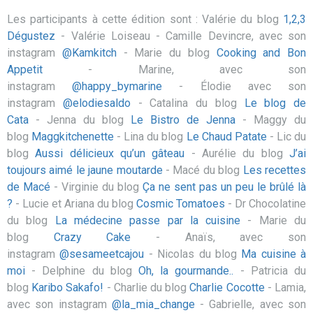
Les participants à cette édition sont : Valérie du blog
1,2,3
Dégustez
- Valérie Loiseau - Camille Devincre, avec son
instagram
@Kamkitch
- Marie du blog
Cooking and Bon
Appetit
- Marine, avec son
instagram
@happy_bymarine
- Élodie avec son
instagram
@elodiesaldo
- Catalina du blog
Le blog de
Cata
- Jenna du blog
Le Bistro de Jenna
- Maggy du
blog
Maggkitchenette
- Lina du blog
Le Chaud Patate
- Lic du
blog
Aussi délicieux qu’un gâteau
- Aurélie du blog
J’ai
toujours aimé le jaune moutarde
- Macé du blog
Les recettes
de Macé
- Virginie du blog
Ça ne sent pas un peu le brûlé là
?
- Lucie et Ariana du blog
Cosmic Tomatoes
- Dr Chocolatine
du blog
La médecine passe par la cuisine
- Marie du
blog
Crazy Cake
- Anaïs, avec son
instagram
@sesameetcajou
- Nicolas du blog
Ma cuisine à
moi
- Delphine du blog
Oh, la gourmande..
- Patricia du
blog
Karibo Sakafo!
- Charlie du blog
Charlie Cocotte
- Lamia,
avec son instagram
@la_mia_change
- Gabrielle, avec son