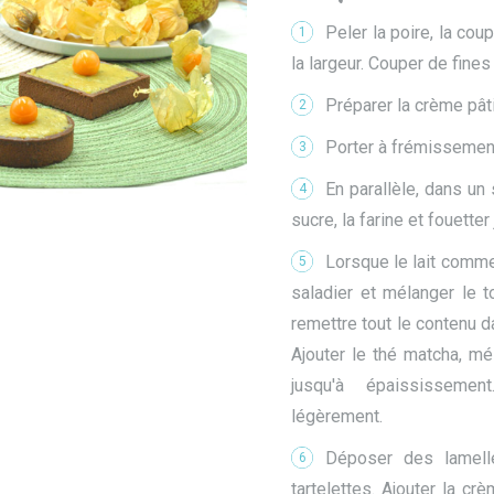
Peler la poire, la co
1
la largeur. Couper de fines
Préparer la crème pât
2
Porter à frémissement 
3
En parallèle, dans un 
4
sucre, la farine et fouetter
Lorsque le lait comme
5
saladier et mélanger le 
remettre tout le contenu da
Ajouter le thé matcha, mél
jusqu'à épaississement
légèrement.
Déposer des lamell
6
tartelettes. Ajouter la cr