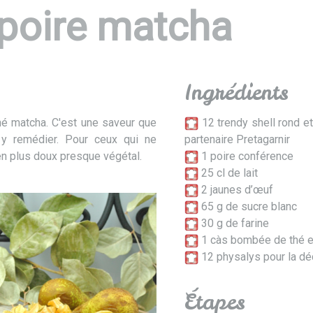
 poire matcha
Ingrédients
thé matcha. C'est une saveur que
12 trendy shell rond e
lu y remédier. Pour ceux qui ne
partenaire Pretagarnir
en plus doux presque végétal.
1 poire conférence
25 cl de lait
2 jaunes d’œuf
65 g de sucre blanc
30 g de farine
1 càs bombée de thé e
12 physalys pour la déc
Étapes