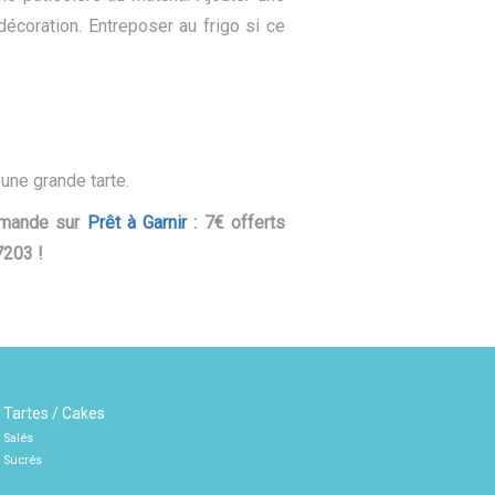
écoration. Entreposer au frigo si ce
 une grande tarte.
mmande sur
Prêt à Garnir
: 7€ offerts
7203 !
Tartes / Cakes
Salés
Sucrés