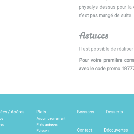
physalys dessus pour la d
n’est pas mangé de suite.
Astuces
Il est possible de réaliser
Pour votre première co
avec le code promo 1877
rées / Apéros
Plats
Boissons
Desserts
os
Accompagnement
ées
Plats uniques
Contact
Découvertes
Poisson