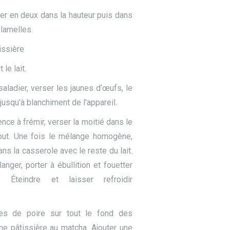
uper en deux dans la hauteur puis dans
 lamelles.
issière
le lait.
saladier, verser les jaunes d’œufs, le
 jusqu'à blanchiment de l'appareil.
nce à frémir, verser la moitié dans le
tout. Une fois le mélange homogène,
ns la casserole avec le reste du lait.
anger, porter à ébullition et fouetter
. Éteindre et laisser refroidir
es de poire sur tout le fond des
ème pâtissière au matcha. Ajouter une