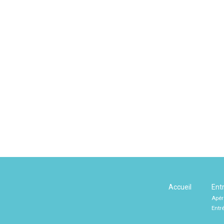
Accueil
Ent
Apér
Entr