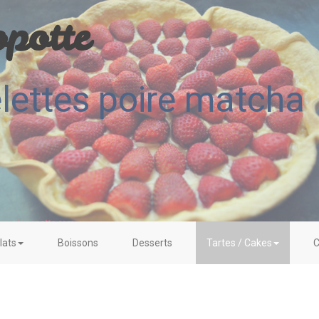
potte
elettes poire matcha
lats
Boissons
Desserts
Tartes / Cakes
C