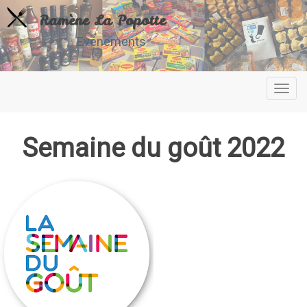
Ramène La Popotte
Evénements
Toggl
navig
Semaine du goût 2022